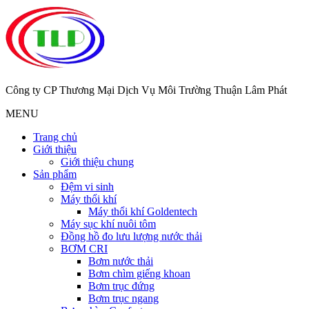
Công ty CP Thương Mại Dịch Vụ Môi Trường Thuận Lâm Phát
MENU
Trang chủ
Giới thiệu
Giới thiệu chung
Sản phẩm
Đệm vi sinh
Máy thổi khí
Máy thổi khí Goldentech
Máy sục khí nuôi tôm
Đồng hồ đo lưu lượng nước thải
BƠM CRI
Bơm nước thải
Bơm chìm giếng khoan
Bơm trục đứng
Bơm trục ngang