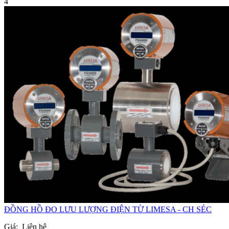
4
ĐỒNG HỒ ĐO LƯU LƯỢNG ĐIỆN TỪ LIMESA - CH SÉC
Giá:
Liên hệ