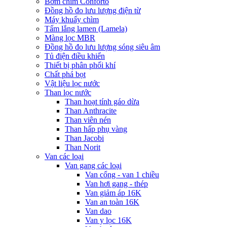
Bơm chìm Conforto
Đồng hồ đo lưu lượng điện từ
Máy khuấy chìm
Tấm lắng lamen (Lamela)
Màng lọc MBR
Đồng hồ đo lưu lượng sóng siêu âm
Tủ điện điều khiển
Thiết bị phân phối khí
Chất phá bọt
Vật liệu lọc nước
Than lọc nước
Than hoạt tính gáo dừa
Than Anthracite
Than viên nén
Than hấp phụ vàng
Than Jacobi
Than Norit
Van các loại
Van gang các loại
Van cổng - van 1 chiều
Van hơi gang - thép
Van giảm áp 16K
Van an toàn 16K
Van dao
Van y lọc 16K