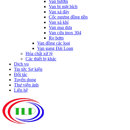
Van bướm
Van bi mặt bích
Van xả đáy
Cốc ngưng đồng tiền
Van xả khí
Van qua dưa
Van cửa inox 304
Rọ bơm
Van đồng các loại
Van gang Đài Loan
Hóa chất xử lý
Các thiết bị khác
Dịch vụ
Tin tức Sự kiện
Đối tác
Tuyển dụng
Thư viện ảnh
Liên hệ