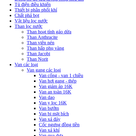
Tủ điện điều khiển
Thiết bị phân phối khí
Chất phá bọt
Vật liệu lọc nước
Than lọc nước
Than hoạt tính gáo dừa
Than Anthracite
Than viên nén
Than hấp phụ vàng
Than Jacobi
Than Norit
Van các loại
Van gang các loại
Van cổng - van 1 chiều
Van hơi gang - thép
Van giảm áp 16K
Van an toàn 16K
Van dao
Van y lọc 16K
Van bướm
Van bi mặt bích
Van xả đáy
Cốc ngưng đồng tiền
Van xả khí
Van qua dưa