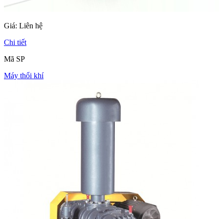
Giá:
Liên hệ
Chi tiết
Mã SP
Máy thổi khí