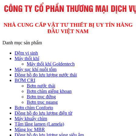
NHÀ CUNG CẤP VẬT TƯ THIẾT BỊ UY TÍN HÀNG
ĐẦU VIỆT NAM
Danh mục sản phẩm
Đệm vi sinh
Máy thổi khí
Máy thổi khí Goldentech
Máy sục khí nuôi tôm
Đồng hồ đo lưu lượng nước thải
BƠM CRI
Bơm nước thải
Bơm chìm giếng khoan
Bơm trục đứng
Bơm trục ngang
Bơm chìm Conforto
Đồng hồ đo lưu lượng điện từ
Máy khuấy chìm
Tấm lắng lamen (Lamela)
Màng lọc MBR
Đồng hồ đo lưu lượng sóng siêu âm